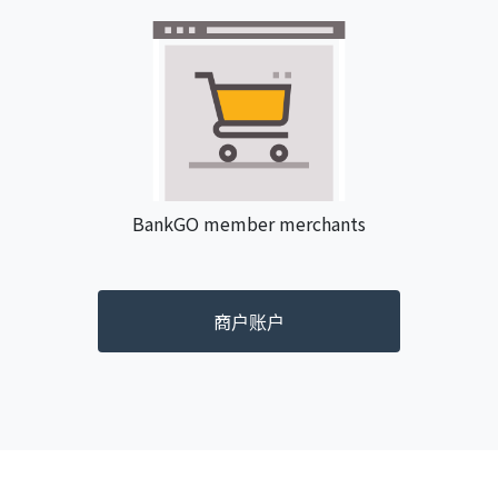
BankGO member merchants
商户账户